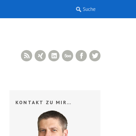
RSS Feed
Xing
LinkedIn
500px
Facebook
Twitter
KONTAKT ZU MIR…