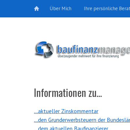
Über Mich
Ihre persönliche Bera
Informationen zu…
…aktueller Zinskommentar
…den Grunderwerbsteuern der Bundeslä
…dem aktuellen Baufinanzierer