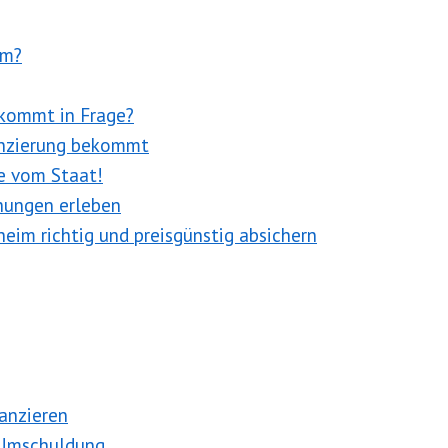
im?
 kommt in Frage?
nanzierung bekommt
e vom Staat!
chungen erleben
nheim richtig und preisgünstig absichern
nanzieren
 Umschuldung