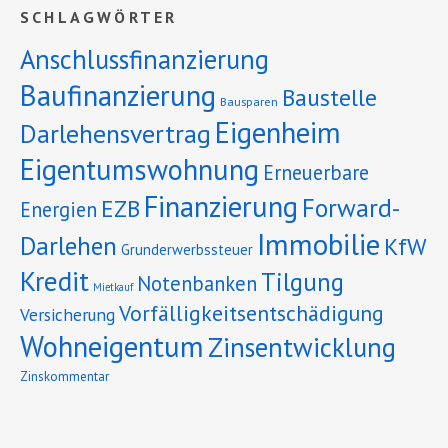
SCHLAGWÖRTER
Anschlussfinanzierung
Baufinanzierung
Baustelle
Bausparen
Eigenheim
Darlehensvertrag
Eigentumswohnung
Erneuerbare
Finanzierung
Forward-
EZB
Energien
Immobilie
Darlehen
KfW
Grunderwerbssteuer
Kredit
Tilgung
Notenbanken
Mietkauf
Vorfälligkeitsentschädigung
Versicherung
Wohneigentum
Zinsentwicklung
Zinskommentar