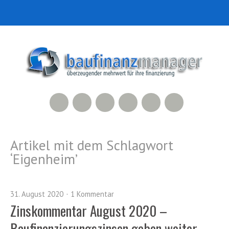
RSS Feed
Xing
LinkedIn
500px
Facebook
Twitter
Artikel mit dem Schlagwort
‘
Eigenheim
’
31. August 2020
1 Kommentar
Zinskommentar August 2020 –
Baufinanzierungszinsen geben weiter