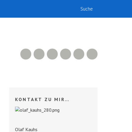
RSS Feed
Xing
LinkedIn
500px
Facebook
Twitter
KONTAKT ZU MIR…
Olaf Kauhs