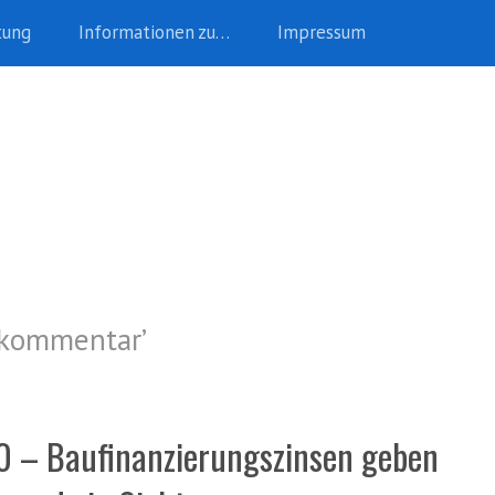
tung
Informationen zu…
Impressum
skommentar
’
 – Baufinanzierungszinsen geben