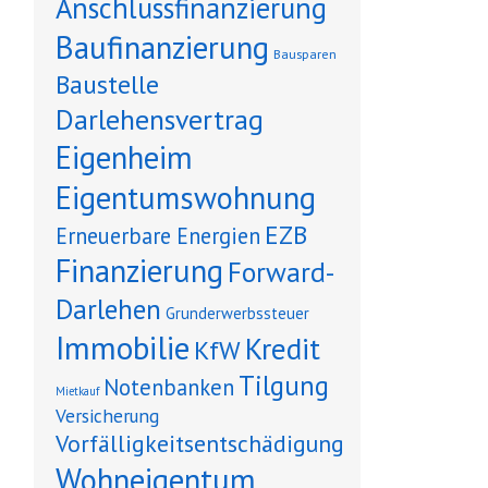
Anschlussfinanzierung
Baufinanzierung
Bausparen
Baustelle
Darlehensvertrag
Eigenheim
Eigentumswohnung
EZB
Erneuerbare Energien
Finanzierung
Forward-
Darlehen
Grunderwerbssteuer
Immobilie
Kredit
KfW
Tilgung
Notenbanken
Mietkauf
Versicherung
Vorfälligkeitsentschädigung
Wohneigentum