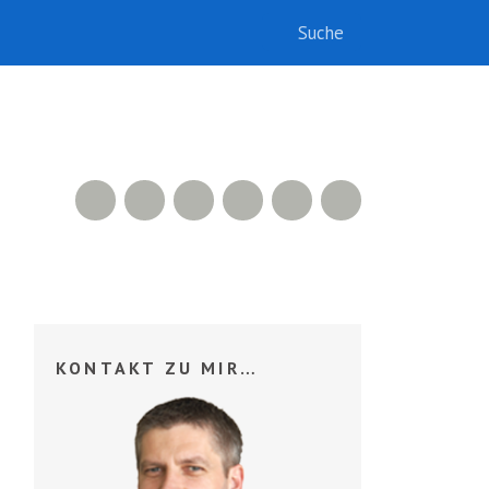
RSS Feed
Xing
LinkedIn
500px
Facebook
Twitter
KONTAKT ZU MIR…