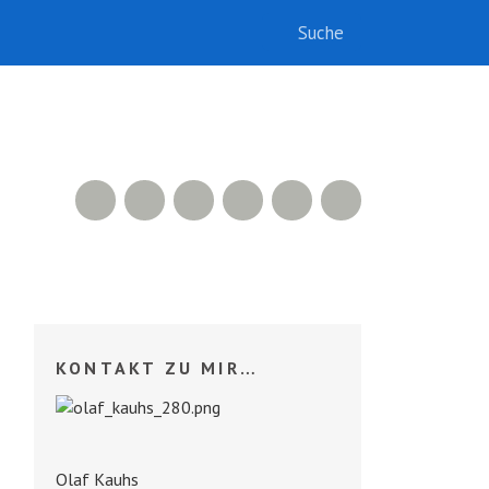
RSS Feed
Xing
LinkedIn
500px
Facebook
Twitter
KONTAKT ZU MIR…
Olaf Kauhs