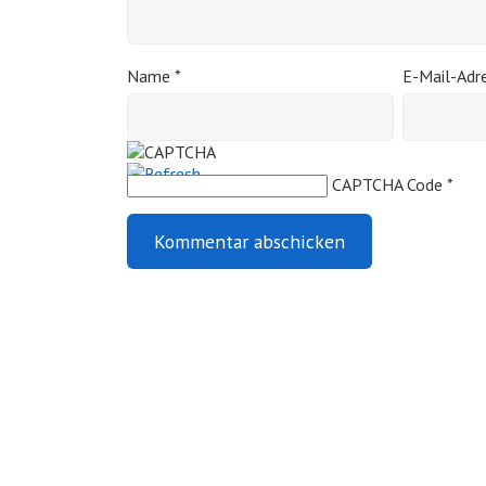
Name
*
E-Mail-Adr
CAPTCHA Code
*