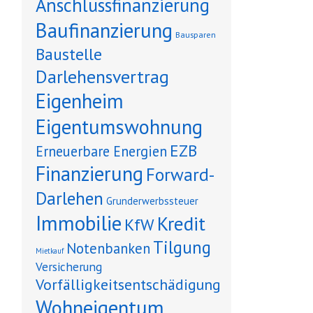
Anschlussfinanzierung
Baufinanzierung
Bausparen
Baustelle
Darlehensvertrag
Eigenheim
Eigentumswohnung
EZB
Erneuerbare Energien
Finanzierung
Forward-
Darlehen
Grunderwerbssteuer
Immobilie
Kredit
KfW
Tilgung
Notenbanken
Mietkauf
Versicherung
Vorfälligkeitsentschädigung
Wohneigentum