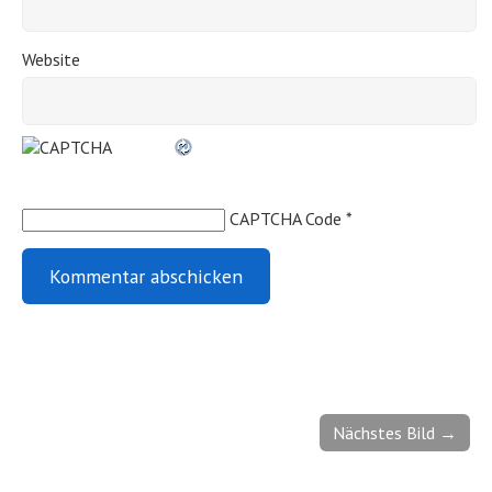
Website
CAPTCHA Code
*
Nächstes Bild →