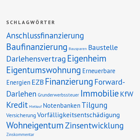
SCHLAGWÖRTER
Anschlussfinanzierung
Baufinanzierung
Baustelle
Bausparen
Eigenheim
Darlehensvertrag
Eigentumswohnung
Erneuerbare
Finanzierung
Forward-
EZB
Energien
Immobilie
Darlehen
KfW
Grunderwerbssteuer
Kredit
Tilgung
Notenbanken
Mietkauf
Vorfälligkeitsentschädigung
Versicherung
Wohneigentum
Zinsentwicklung
Zinskommentar