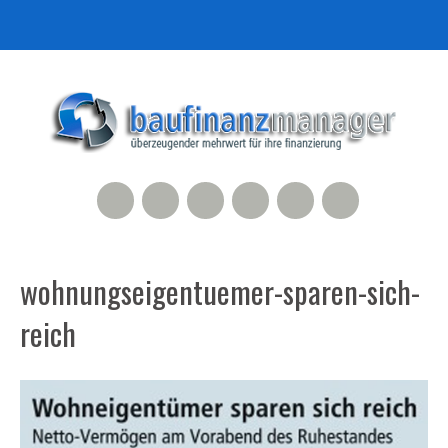
RSS Feed
Xing
LinkedIn
500px
Facebook
Twitter
wohnungseigentuemer-sparen-sich-
reich