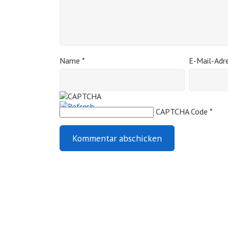
Name
*
E-Mail-Adr
CAPTCHA Code
*