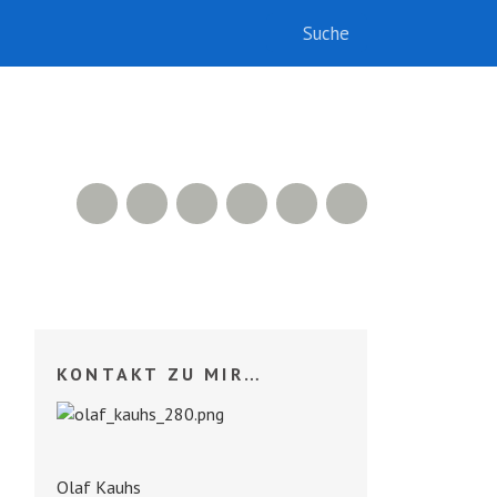
RSS Feed
Xing
LinkedIn
500px
Facebook
Twitter
KONTAKT ZU MIR…
Olaf Kauhs