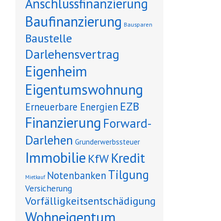
Anschlussfinanzierung
Baufinanzierung
Bausparen
Baustelle
Darlehensvertrag
Eigenheim
Eigentumswohnung
EZB
Erneuerbare Energien
Finanzierung
Forward-
Darlehen
Grunderwerbssteuer
Immobilie
Kredit
KfW
Tilgung
Notenbanken
Mietkauf
Versicherung
Vorfälligkeitsentschädigung
Wohneigentum