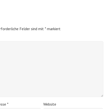
rforderliche Felder sind mit
*
markiert
esse
*
Website