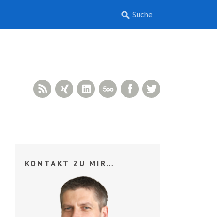
RSS Feed
Xing
LinkedIn
500px
Facebook
Twitter
KONTAKT ZU MIR…