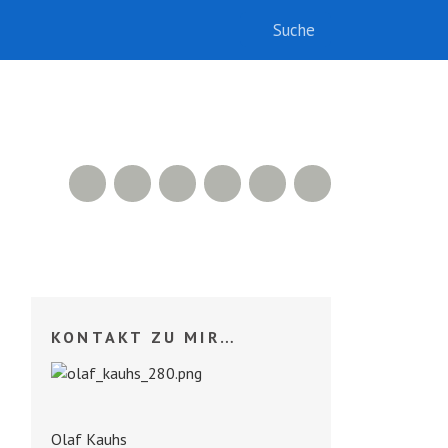
RSS Feed
Xing
LinkedIn
500px
Facebook
Twitter
KONTAKT ZU MIR…
Olaf Kauhs