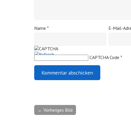
Name
*
E-Mail-Adr
CAPTCHA Code
*
← Vorheriges Bild