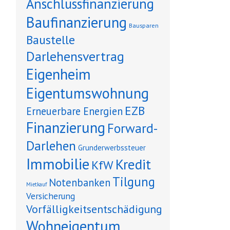
Anschlussfinanzierung
Baufinanzierung
Bausparen
Baustelle
Darlehensvertrag
Eigenheim
Eigentumswohnung
EZB
Erneuerbare Energien
Finanzierung
Forward-
Darlehen
Grunderwerbssteuer
Immobilie
Kredit
KfW
Tilgung
Notenbanken
Mietkauf
Versicherung
Vorfälligkeitsentschädigung
Wohneigentum