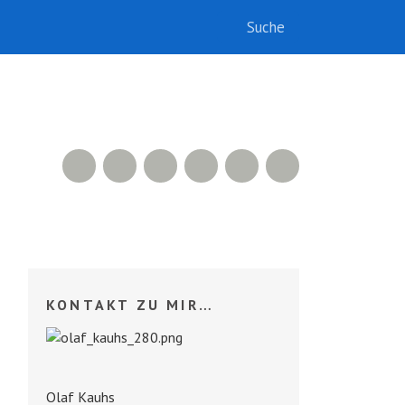
RSS Feed
Xing
LinkedIn
500px
Facebook
Twitter
KONTAKT ZU MIR…
Olaf Kauhs