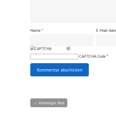
Name
*
E-Mail-Adr
CAPTCHA Code
*
← Vorheriges Bild