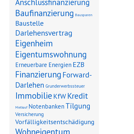
Anschlussfinanzierung
Baufinanzierung
Bausparen
Baustelle
Darlehensvertrag
Eigenheim
Eigentumswohnung
EZB
Erneuerbare Energien
Finanzierung
Forward-
Darlehen
Grunderwerbssteuer
Immobilie
Kredit
KfW
Tilgung
Notenbanken
Mietkauf
Versicherung
Vorfälligkeitsentschädigung
Wohneigentum