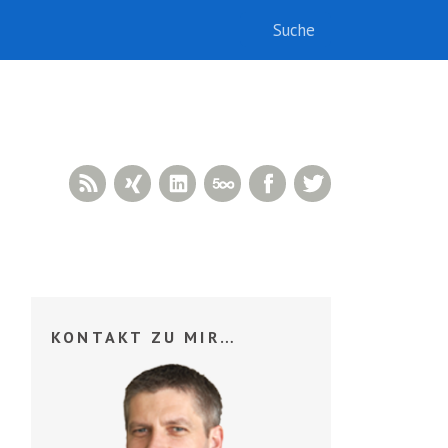
RSS Feed
Xing
LinkedIn
500px
Facebook
Twitter
KONTAKT ZU MIR…