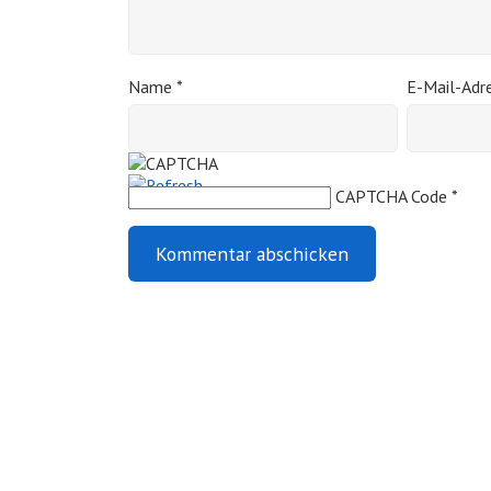
Name
*
E-Mail-Adr
CAPTCHA Code
*