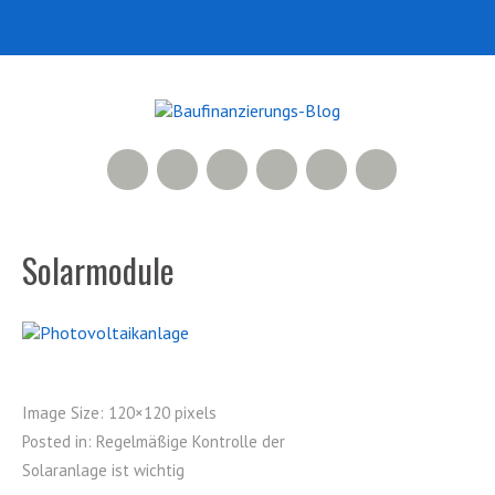
RSS Feed
Xing
LinkedIn
500px
Facebook
Twitter
Solarmodule
Image Size:
120×120 pixels
Posted in:
Regelmäßige Kontrolle der
Solaranlage ist wichtig