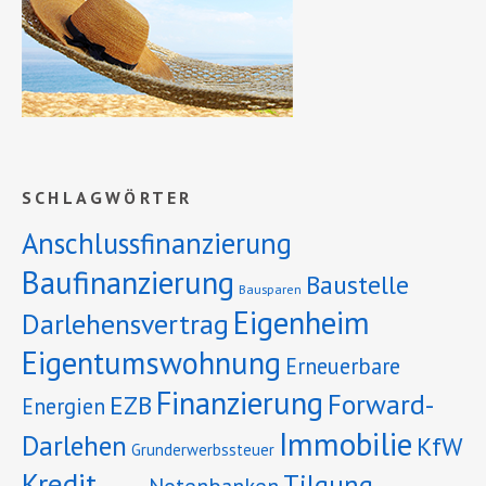
SCHLAGWÖRTER
Anschlussfinanzierung
Baufinanzierung
Baustelle
Bausparen
Eigenheim
Darlehensvertrag
Eigentumswohnung
Erneuerbare
Finanzierung
Forward-
EZB
Energien
Immobilie
Darlehen
KfW
Grunderwerbssteuer
Kredit
Tilgung