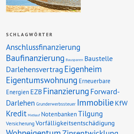
SCHLAGWÖRTER
Anschlussfinanzierung
Baufinanzierung
Baustelle
Bausparen
Eigenheim
Darlehensvertrag
Eigentumswohnung
Erneuerbare
Finanzierung
Forward-
EZB
Energien
Immobilie
Darlehen
KfW
Grunderwerbssteuer
Kredit
Tilgung
Notenbanken
Mietkauf
Vorfälligkeitsentschädigung
Versicherung
Wohneigentum
Zinsentwicklung