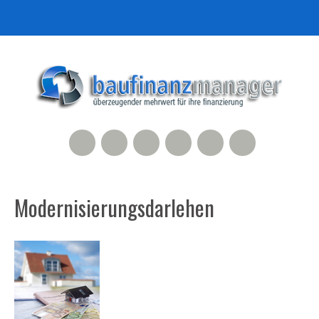
RSS Feed
Xing
LinkedIn
500px
Facebook
Twitter
Modernisierungsdarlehen