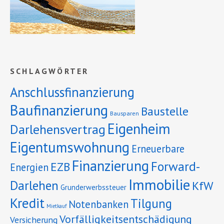
SCHLAGWÖRTER
Anschlussfinanzierung
Baufinanzierung
Baustelle
Bausparen
Eigenheim
Darlehensvertrag
Eigentumswohnung
Erneuerbare
Finanzierung
Forward-
EZB
Energien
Immobilie
Darlehen
KfW
Grunderwerbssteuer
Kredit
Tilgung
Notenbanken
Mietkauf
Vorfälligkeitsentschädigung
Versicherung