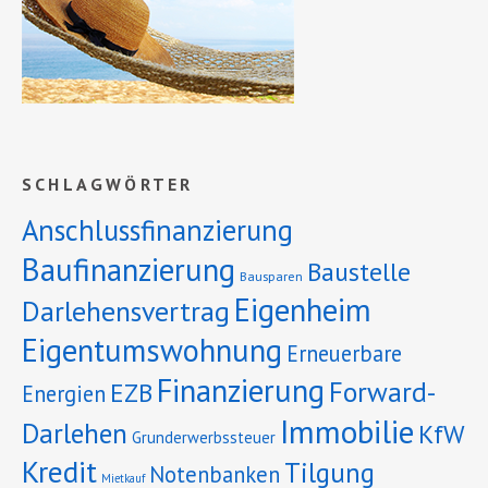
SCHLAGWÖRTER
Anschlussfinanzierung
Baufinanzierung
Baustelle
Bausparen
Eigenheim
Darlehensvertrag
Eigentumswohnung
Erneuerbare
Finanzierung
Forward-
EZB
Energien
Immobilie
Darlehen
KfW
Grunderwerbssteuer
Kredit
Tilgung
Notenbanken
Mietkauf