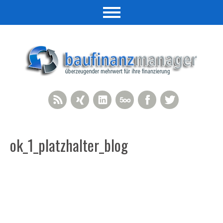
RSS Feed
Xing
LinkedIn
500px
Facebook
Twitter
ok_1_platzhalter_blog