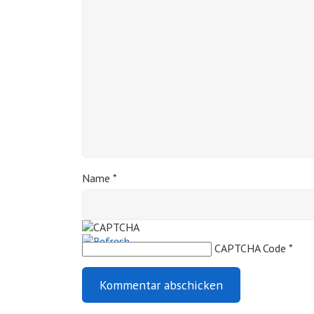
Name
*
CAPTCHA Code
*