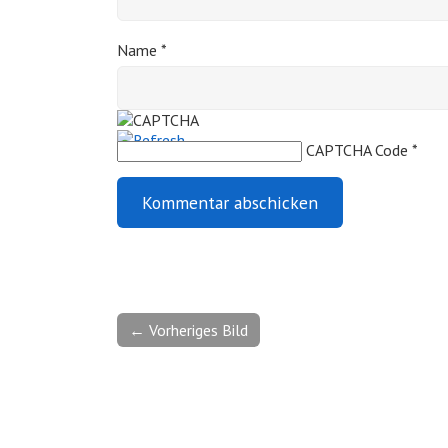
Name
*
CAPTCHA Code
*
← Vorheriges Bild