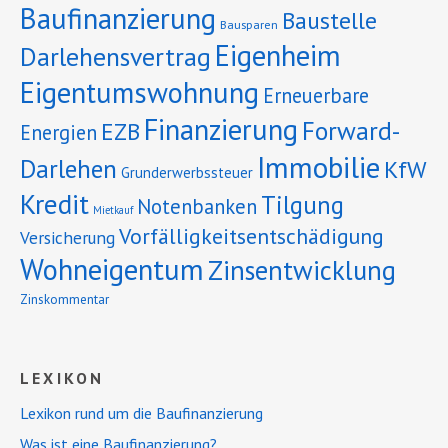
Baufinanzierung
Baustelle
Bausparen
Eigenheim
Darlehensvertrag
Eigentumswohnung
Erneuerbare
Finanzierung
Forward-
EZB
Energien
Immobilie
Darlehen
KfW
Grunderwerbssteuer
Kredit
Tilgung
Notenbanken
Mietkauf
Vorfälligkeitsentschädigung
Versicherung
Wohneigentum
Zinsentwicklung
Zinskommentar
LEXIKON
Lexikon rund um die Baufinanzierung
Was ist eine Baufinanzierung?