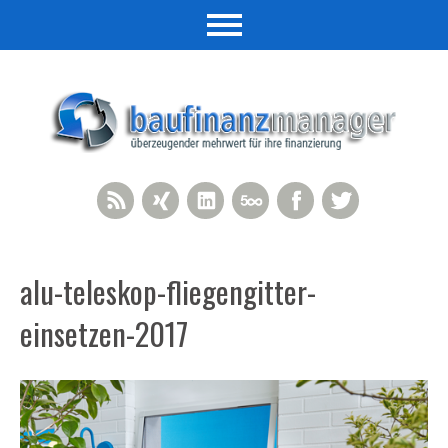
RSS Feed
Xing
LinkedIn
500px
Facebook
Twitter
alu-teleskop-fliegengitter-
einsetzen-2017