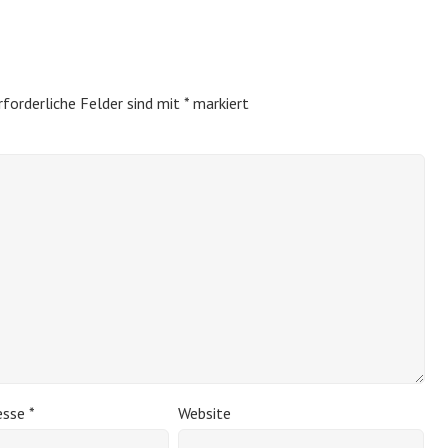
rforderliche Felder sind mit
*
markiert
esse
*
Website