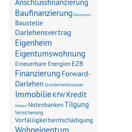
Anschlussfinanzierung
Baufinanzierung
Bausparen
Baustelle
Darlehensvertrag
Eigenheim
Eigentumswohnung
EZB
Erneuerbare Energien
Finanzierung
Forward-
Darlehen
Grunderwerbssteuer
Immobilie
Kredit
KfW
Tilgung
Notenbanken
Mietkauf
Versicherung
Vorfälligkeitsentschädigung
Wohneigentum