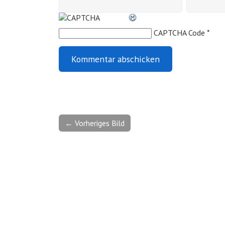
CAPTCHA Code
*
← Vorheriges Bild