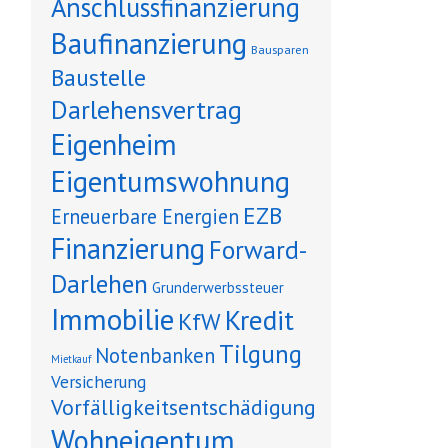
Anschlussfinanzierung
Baufinanzierung
Bausparen
Baustelle
Darlehensvertrag
Eigenheim
Eigentumswohnung
EZB
Erneuerbare Energien
Finanzierung
Forward-
Darlehen
Grunderwerbssteuer
Immobilie
Kredit
KfW
Tilgung
Notenbanken
Mietkauf
Versicherung
Vorfälligkeitsentschädigung
Wohneigentum