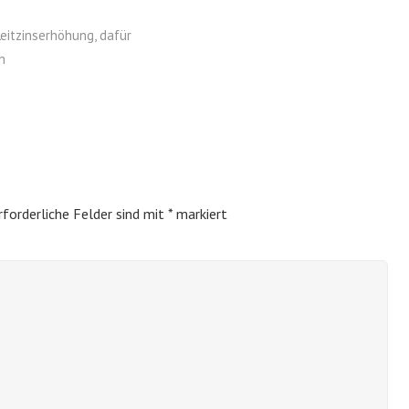
itzinserhöhung, dafür
h
rforderliche Felder sind mit
*
markiert