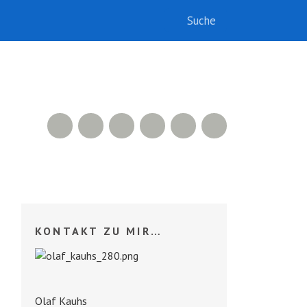
RSS Feed
Xing
LinkedIn
500px
Facebook
Twitter
KONTAKT ZU MIR…
Olaf Kauhs