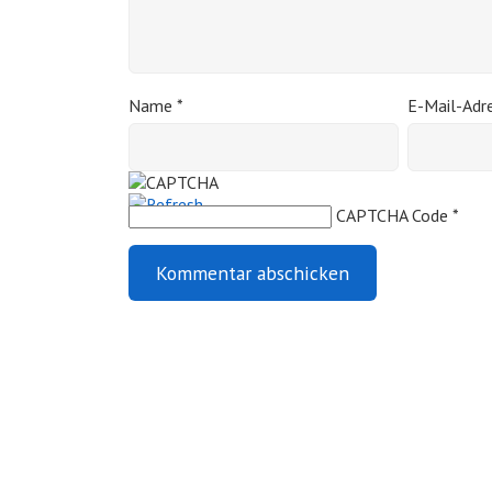
Name
*
E-Mail-Adr
CAPTCHA Code
*