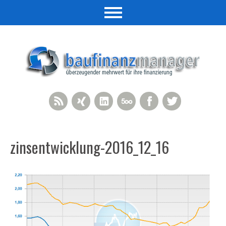
RSS Feed
Xing
LinkedIn
500px
Facebook
Twitter
zinsentwicklung-2016_12_16