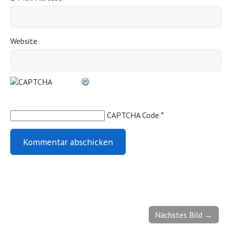
Website
CAPTCHA Code
*
Nächstes Bild →