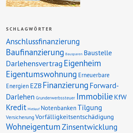
SCHLAGWÖRTER
Anschlussfinanzierung
Baufinanzierung
Baustelle
Bausparen
Eigenheim
Darlehensvertrag
Eigentumswohnung
Erneuerbare
Finanzierung
Forward-
EZB
Energien
Immobilie
Darlehen
KfW
Grunderwerbssteuer
Kredit
Tilgung
Notenbanken
Mietkauf
Vorfälligkeitsentschädigung
Versicherung
Wohneigentum
Zinsentwicklung