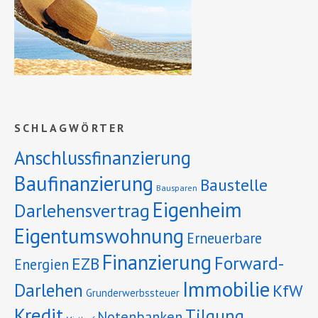
SCHLAGWÖRTER
Anschlussfinanzierung
Baufinanzierung
Baustelle
Bausparen
Eigenheim
Darlehensvertrag
Eigentumswohnung
Erneuerbare
Finanzierung
Forward-
EZB
Energien
Immobilie
Darlehen
KfW
Grunderwerbssteuer
Kredit
Tilgung
Notenbanken