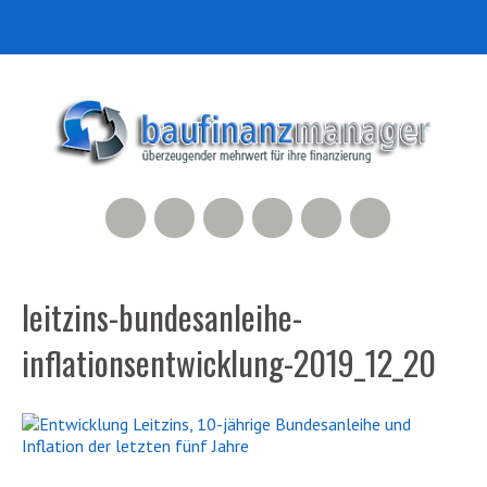
RSS Feed
Xing
LinkedIn
500px
Facebook
Twitter
leitzins-bundesanleihe-
inflationsentwicklung-2019_12_20