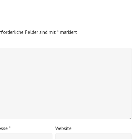
rforderliche Felder sind mit
*
markiert
esse
*
Website