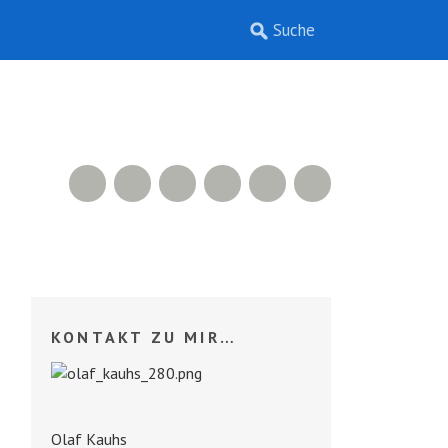
RSS Feed
Xing
LinkedIn
500px
Facebook
Twitter
KONTAKT ZU MIR…
Olaf Kauhs