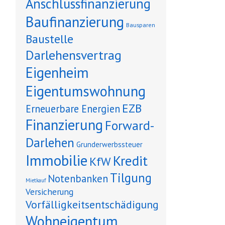
Anschlussfinanzierung
Baufinanzierung
Bausparen
Baustelle
Darlehensvertrag
Eigenheim
Eigentumswohnung
EZB
Erneuerbare Energien
Finanzierung
Forward-
Darlehen
Grunderwerbssteuer
Immobilie
Kredit
KfW
Tilgung
Notenbanken
Mietkauf
Versicherung
Vorfälligkeitsentschädigung
Wohneigentum