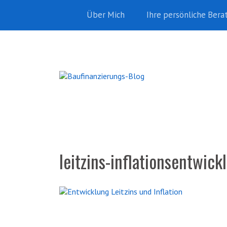
Über Mich
Ihre persönliche Bera
leitzins-inflationsentwic