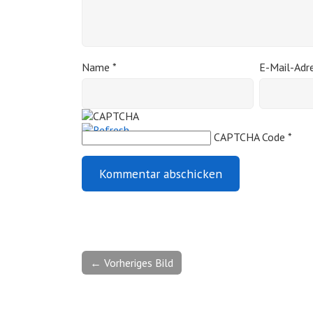
Name
*
E-Mail-Adr
CAPTCHA Code
*
← Vorheriges Bild