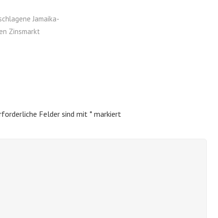
schlagene Jamaika-
en Zinsmarkt
rforderliche Felder sind mit
*
markiert