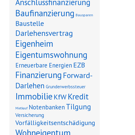
Anschlussfinanzierung
Baufinanzierung
Bausparen
Baustelle
Darlehensvertrag
Eigenheim
Eigentumswohnung
EZB
Erneuerbare Energien
Finanzierung
Forward-
Darlehen
Grunderwerbssteuer
Immobilie
Kredit
KfW
Tilgung
Notenbanken
Mietkauf
Versicherung
Vorfälligkeitsentschädigung
Wohneigentum