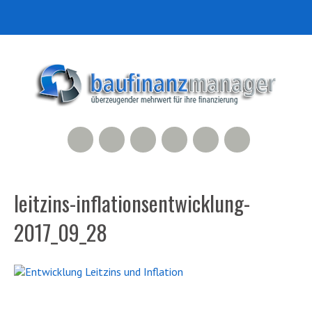
RSS Feed
Xing
LinkedIn
500px
Facebook
Twitter
leitzins-inflationsentwicklung-
2017_09_28