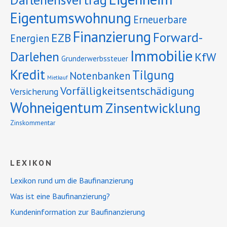
Eigentumswohnung
Erneuerbare
Finanzierung
Forward-
EZB
Energien
Immobilie
Darlehen
KfW
Grunderwerbssteuer
Kredit
Tilgung
Notenbanken
Mietkauf
Vorfälligkeitsentschädigung
Versicherung
Wohneigentum
Zinsentwicklung
Zinskommentar
LEXIKON
Lexikon rund um die Baufinanzierung
Was ist eine Baufinanzierung?
Kundeninformation zur Baufinanzierung