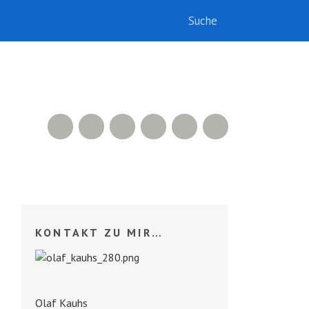
RSS Feed
Xing
LinkedIn
500px
Facebook
Twitter
KONTAKT ZU MIR…
Olaf Kauhs