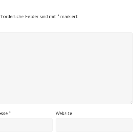
rforderliche Felder sind mit
*
markiert
esse
*
Website