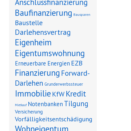
Anschlussfinanzierung
Baufinanzierung
Bausparen
Baustelle
Darlehensvertrag
Eigenheim
Eigentumswohnung
EZB
Erneuerbare Energien
Finanzierung
Forward-
Darlehen
Grunderwerbssteuer
Immobilie
Kredit
KfW
Tilgung
Notenbanken
Mietkauf
Versicherung
Vorfälligkeitsentschädigung
Wohneigentum