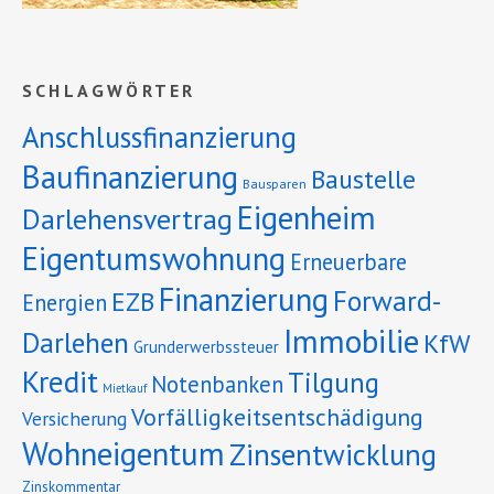
SCHLAGWÖRTER
Anschlussfinanzierung
Baufinanzierung
Baustelle
Bausparen
Eigenheim
Darlehensvertrag
Eigentumswohnung
Erneuerbare
Finanzierung
Forward-
EZB
Energien
Immobilie
Darlehen
KfW
Grunderwerbssteuer
Kredit
Tilgung
Notenbanken
Mietkauf
Vorfälligkeitsentschädigung
Versicherung
Wohneigentum
Zinsentwicklung
Zinskommentar