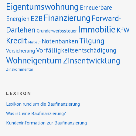
Eigentumswohnung
Erneuerbare
Finanzierung
Forward-
EZB
Energien
Immobilie
Darlehen
KfW
Grunderwerbssteuer
Kredit
Tilgung
Notenbanken
Mietkauf
Vorfälligkeitsentschädigung
Versicherung
Wohneigentum
Zinsentwicklung
Zinskommentar
LEXIKON
Lexikon rund um die Baufinanzierung
Was ist eine Baufinanzierung?
Kundeninformation zur Baufinanzierung