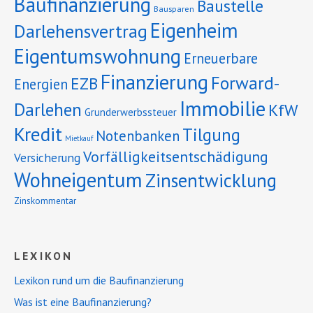
Baufinanzierung
Baustelle
Bausparen
Eigenheim
Darlehensvertrag
Eigentumswohnung
Erneuerbare
Finanzierung
Forward-
EZB
Energien
Immobilie
Darlehen
KfW
Grunderwerbssteuer
Kredit
Tilgung
Notenbanken
Mietkauf
Vorfälligkeitsentschädigung
Versicherung
Wohneigentum
Zinsentwicklung
Zinskommentar
LEXIKON
Lexikon rund um die Baufinanzierung
Was ist eine Baufinanzierung?