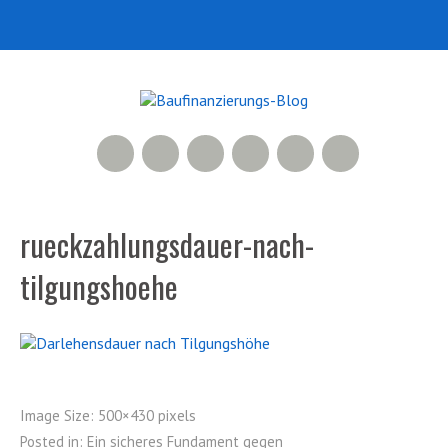
RSS Feed
Xing
LinkedIn
500px
Facebook
Twitter
rueckzahlungsdauer-nach-
tilgungshoehe
Image Size:
500×430 pixels
Posted in:
Ein sicheres Fundament gegen