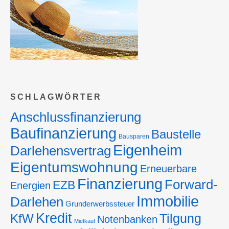
SCHLAGWÖRTER
Anschlussfinanzierung
Baufinanzierung
Baustelle
Bausparen
Eigenheim
Darlehensvertrag
Eigentumswohnung
Erneuerbare
Finanzierung
Forward-
EZB
Energien
Immobilie
Darlehen
Grunderwerbssteuer
Kredit
Tilgung
KfW
Notenbanken
Mietkauf