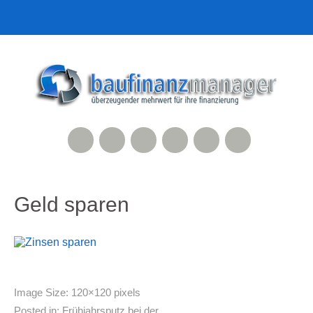
RSS Feed
Xing
LinkedIn
500px
Facebook
Twitter
Geld sparen
Image Size:
120×120 pixels
Posted in:
Frühjahrsputz bei der