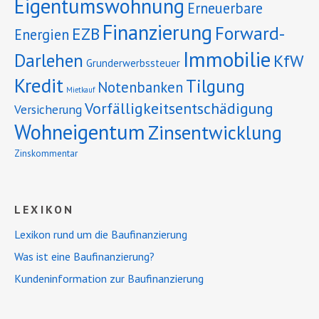
Eigentumswohnung
Erneuerbare
Finanzierung
Forward-
EZB
Energien
Immobilie
Darlehen
KfW
Grunderwerbssteuer
Kredit
Tilgung
Notenbanken
Mietkauf
Vorfälligkeitsentschädigung
Versicherung
Wohneigentum
Zinsentwicklung
Zinskommentar
LEXIKON
Lexikon rund um die Baufinanzierung
Was ist eine Baufinanzierung?
Kundeninformation zur Baufinanzierung