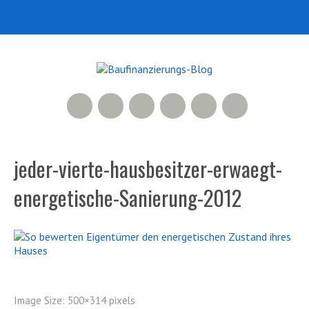
RSS Feed
Xing
LinkedIn
500px
Facebook
Twitter
jeder-vierte-hausbesitzer-erwaegt-
energetische-Sanierung-2012
Image Size:
500×314 pixels