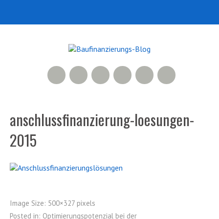
RSS Feed
Xing
LinkedIn
500px
Facebook
Twitter
anschlussfinanzierung-loesungen-
2015
Image Size:
500×327 pixels
Posted in:
Optimierungspotenzial bei der