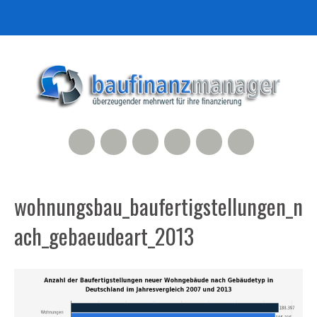
RSS Feed
Xing
LinkedIn
500px
Facebook
Twitter
wohnungsbau_baufertigstellungen_n
ach_gebaeudeart_2013