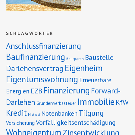
SCHLAGWÖRTER
Anschlussfinanzierung
Baufinanzierung
Baustelle
Bausparen
Eigenheim
Darlehensvertrag
Eigentumswohnung
Erneuerbare
Finanzierung
Forward-
EZB
Energien
Immobilie
Darlehen
KfW
Grunderwerbssteuer
Kredit
Tilgung
Notenbanken
Mietkauf
Vorfälligkeitsentschädigung
Versicherung
Wohneigentum
Zinsentwicklung