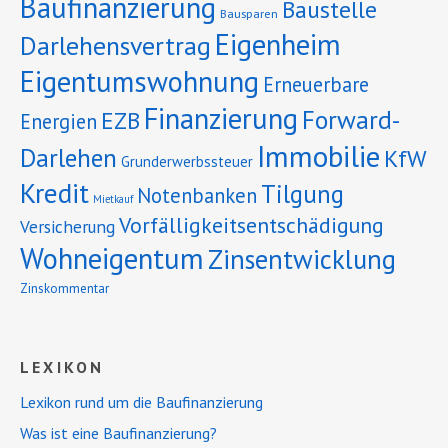
Baufinanzierung
Baustelle
Bausparen
Eigenheim
Darlehensvertrag
Eigentumswohnung
Erneuerbare
Finanzierung
Forward-
EZB
Energien
Immobilie
Darlehen
KfW
Grunderwerbssteuer
Kredit
Tilgung
Notenbanken
Mietkauf
Vorfälligkeitsentschädigung
Versicherung
Wohneigentum
Zinsentwicklung
Zinskommentar
LEXIKON
Lexikon rund um die Baufinanzierung
Was ist eine Baufinanzierung?