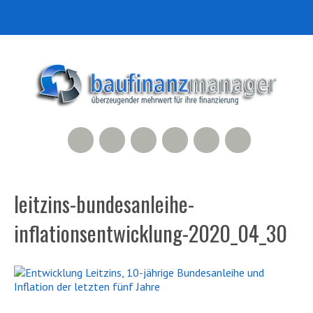
RSS Feed
Xing
LinkedIn
500px
Facebook
Twitter
leitzins-bundesanleihe-
inflationsentwicklung-2020_04_30