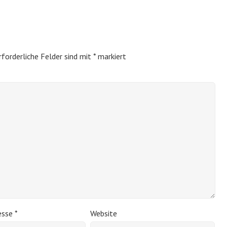
rforderliche Felder sind mit
*
markiert
esse
*
Website