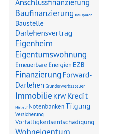
Anschlussfinanzierung
Baufinanzierung
Bausparen
Baustelle
Darlehensvertrag
Eigenheim
Eigentumswohnung
EZB
Erneuerbare Energien
Finanzierung
Forward-
Darlehen
Grunderwerbssteuer
Immobilie
Kredit
KfW
Tilgung
Notenbanken
Mietkauf
Versicherung
Vorfälligkeitsentschädigung
Wohneigentum