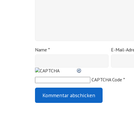
Name
*
E-Mail-Adr
CAPTCHA Code
*