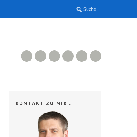
RSS Feed
Xing
LinkedIn
500px
Facebook
Twitter
KONTAKT ZU MIR…