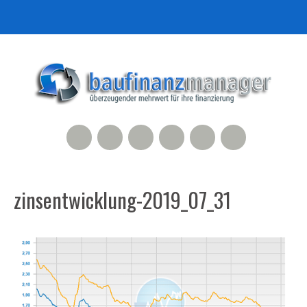
RSS Feed
Xing
LinkedIn
500px
Facebook
Twitter
zinsentwicklung-2019_07_31