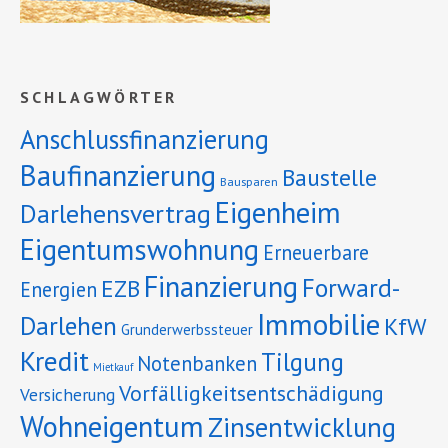
SCHLAGWÖRTER
Anschlussfinanzierung
Baufinanzierung
Baustelle
Bausparen
Eigenheim
Darlehensvertrag
Eigentumswohnung
Erneuerbare
Finanzierung
Forward-
EZB
Energien
Immobilie
Darlehen
KfW
Grunderwerbssteuer
Kredit
Tilgung
Notenbanken
Mietkauf
Vorfälligkeitsentschädigung
Versicherung
Wohneigentum
Zinsentwicklung