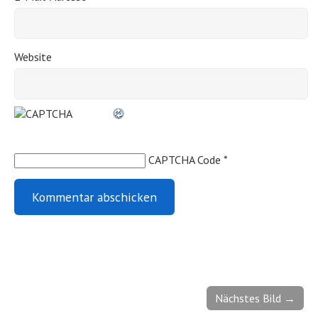
Website
CAPTCHA Code
*
Nächstes Bild →