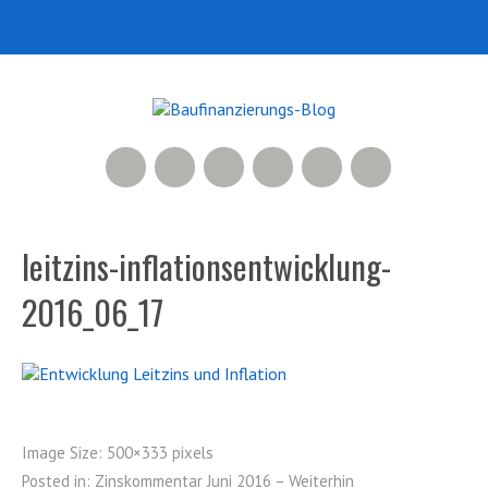
RSS Feed
Xing
LinkedIn
500px
Facebook
Twitter
leitzins-inflationsentwicklung-
2016_06_17
Image Size:
500×333 pixels
Posted in:
Zinskommentar Juni 2016 – Weiterhin