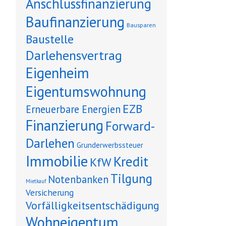
Anschlussfinanzierung
Baufinanzierung
Bausparen
Baustelle
Darlehensvertrag
Eigenheim
Eigentumswohnung
EZB
Erneuerbare Energien
Finanzierung
Forward-
Darlehen
Grunderwerbssteuer
Immobilie
Kredit
KfW
Tilgung
Notenbanken
Mietkauf
Versicherung
Vorfälligkeitsentschädigung
Wohneigentum