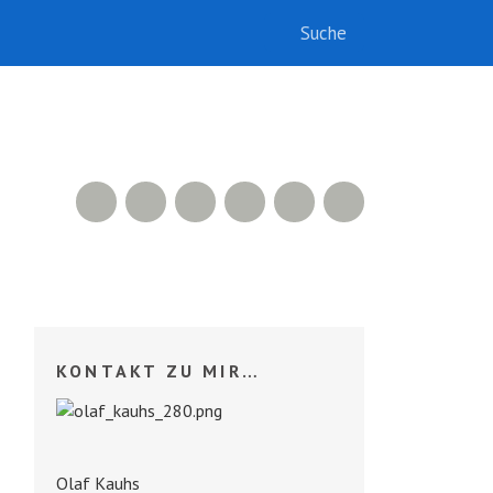
RSS Feed
Xing
LinkedIn
500px
Facebook
Twitter
KONTAKT ZU MIR…
Olaf Kauhs