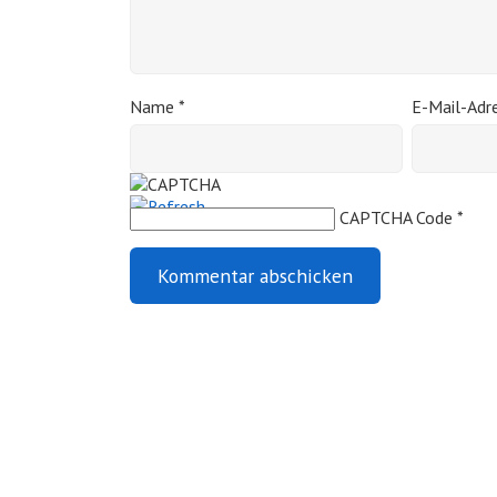
Name
*
E-Mail-Adr
CAPTCHA Code
*