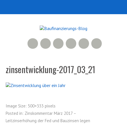
RSS Feed
Xing
LinkedIn
500px
Facebook
Twitter
zinsentwicklung-2017_03_21
Image Size:
500×333 pixels
Posted in:
Zinskommentar März 2017 –
Leitzinserhöhung der Fed und Bauzinsen legen