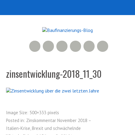
RSS Feed
Xing
LinkedIn
500px
Facebook
Twitter
zinsentwicklung-2018_11_30
Image Size:
500×333 pixels
Posted in:
Zinskommentar November 2018 –
Italien-Krise, Brexit und schwächelnde