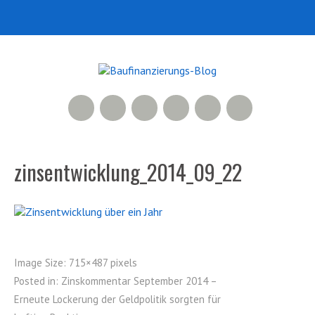
RSS Feed
Xing
LinkedIn
500px
Facebook
Twitter
zinsentwicklung_2014_09_22
Image Size:
715×487 pixels
Posted in:
Zinskommentar September 2014 –
Erneute Lockerung der Geldpolitik sorgten für