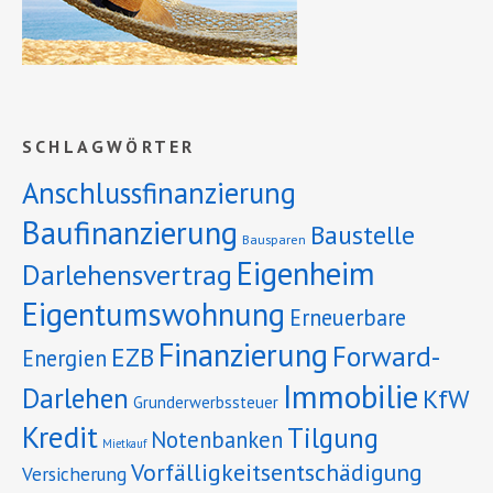
SCHLAGWÖRTER
Anschlussfinanzierung
Baufinanzierung
Baustelle
Bausparen
Eigenheim
Darlehensvertrag
Eigentumswohnung
Erneuerbare
Finanzierung
Forward-
EZB
Energien
Immobilie
Darlehen
KfW
Grunderwerbssteuer
Kredit
Tilgung
Notenbanken
Mietkauf
Vorfälligkeitsentschädigung
Versicherung