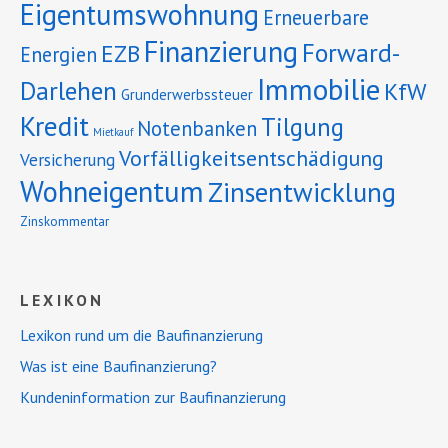
Eigentumswohnung
Erneuerbare
Finanzierung
Forward-
EZB
Energien
Immobilie
Darlehen
KfW
Grunderwerbssteuer
Kredit
Tilgung
Notenbanken
Mietkauf
Vorfälligkeitsentschädigung
Versicherung
Wohneigentum
Zinsentwicklung
Zinskommentar
LEXIKON
Lexikon rund um die Baufinanzierung
Was ist eine Baufinanzierung?
Kundeninformation zur Baufinanzierung