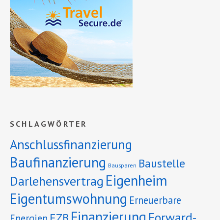
SCHLAGWÖRTER
Anschlussfinanzierung
Baufinanzierung
Baustelle
Bausparen
Eigenheim
Darlehensvertrag
Eigentumswohnung
Erneuerbare
Finanzierung
Forward-
EZB
Energien