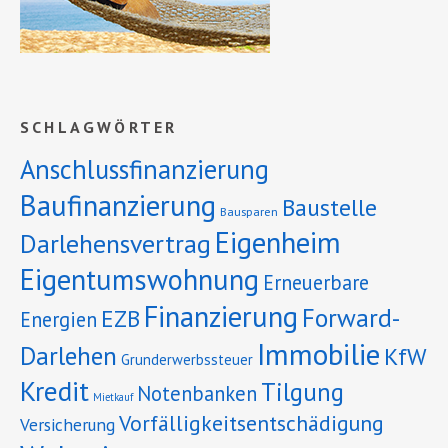
SCHLAGWÖRTER
Anschlussfinanzierung
Baufinanzierung
Baustelle
Bausparen
Eigenheim
Darlehensvertrag
Eigentumswohnung
Erneuerbare
Finanzierung
Forward-
EZB
Energien
Immobilie
Darlehen
KfW
Grunderwerbssteuer
Kredit
Tilgung
Notenbanken
Mietkauf
Vorfälligkeitsentschädigung
Versicherung